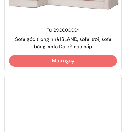
Giá thông thường
Từ 29.900.000₫
Sofa góc trong nhà ISLAND, sofa lười, sofa
băng, sofa Da bò cao cấp
Mua ngay