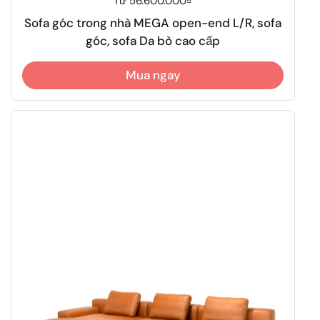
Giá thông thường
Từ 56.600.000₫
Sofa góc trong nhà MEGA open-end L/R, sofa
góc, sofa Da bò cao cấp
Mua ngay