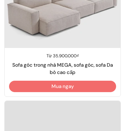
Giá thông thường
Từ 35.900.000₫
Sofa góc trong nhà MEGA, sofa góc, sofa Da
bò cao cấp
Mua ngay