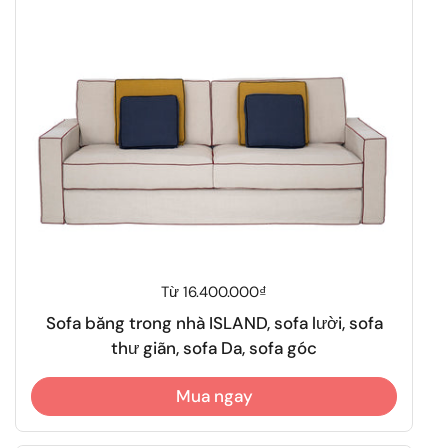
Giá thông thường
Từ 16.400.000₫
Sofa băng trong nhà ISLAND, sofa lười, sofa
thư giãn, sofa Da, sofa góc
Mua ngay