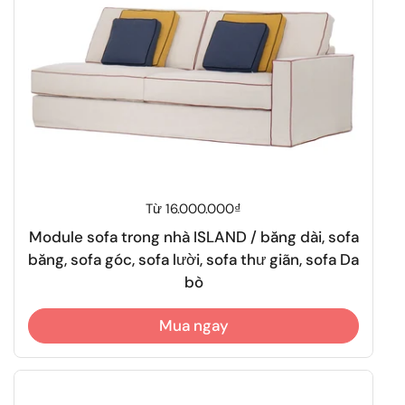
Giá thông thường
Từ 16.000.000₫
Module sofa trong nhà ISLAND / băng dài, sofa
băng, sofa góc, sofa lười, sofa thư giãn, sofa Da
bò
Mua ngay