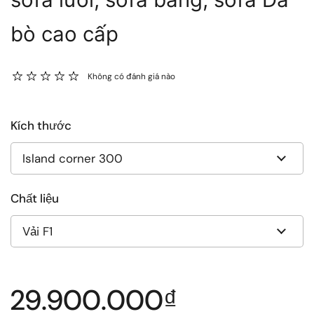
bò cao cấp
Không có đánh giá nào
Kích thước
Chất liệu
Giá thông thường
29.900.000₫