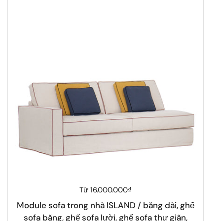
Giá thông thường
Từ 16.000.000₫
Module sofa trong nhà ISLAND / băng dài, ghế
sofa băng, ghế sofa lười, ghế sofa thư giãn,