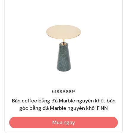
Giá thông thường
6.000.000₫
Bàn coffee bằng đá Marble nguyên khối, bàn
góc bằng đá Marble nguyên khối FINN
Mua ngay