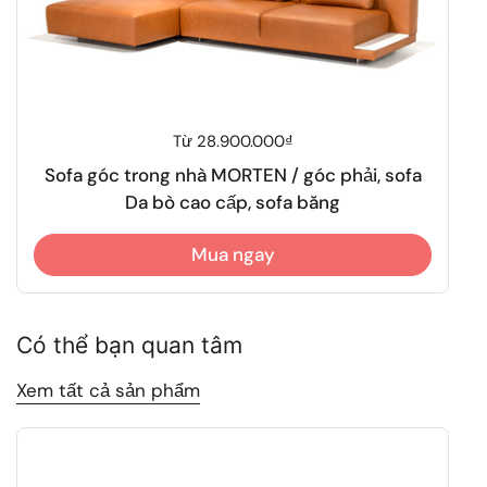
Giá thông thường
Từ 28.900.000₫
Sofa góc trong nhà MORTEN / góc phải, sofa
Da bò cao cấp, sofa băng
Mua ngay
Có thể bạn quan tâm
Xem tất cả sản phẩm