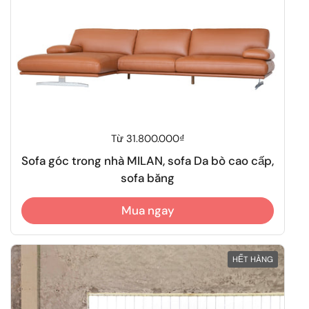
Giá thông thường
Từ 31.800.000₫
Sofa góc trong nhà MILAN, sofa Da bò cao cấp,
sofa băng
Mua ngay
HẾT HÀNG