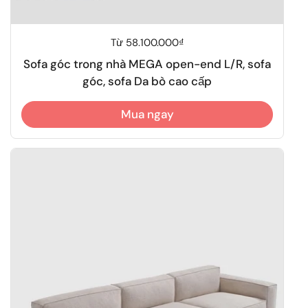
Giá thông thường
Từ 58.100.000₫
Sofa góc trong nhà MEGA open-end L/R, sofa
góc, sofa Da bò cao cấp
Mua ngay