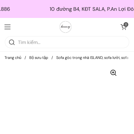
Skip to content
10 đường B4, KĐT SALA, P.An Lợi Đông, TP. T
Mở giỏ hà
0
Mở menu
Trang chủ
/
Bộ sưu tập
/
Sofa góc trong nhà ISLAND, sofa lười, sofa b