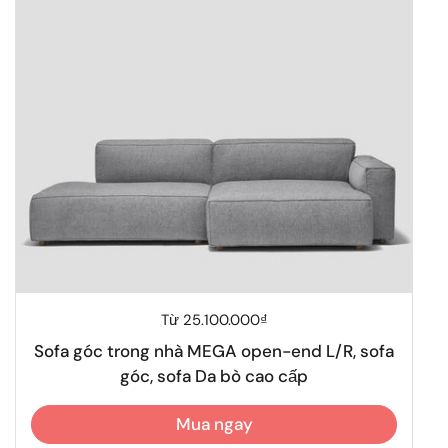
Giá thông thường
Từ 25.100.000₫
Sofa góc trong nhà MEGA open-end L/R, sofa
góc, sofa Da bò cao cấp
Mua ngay