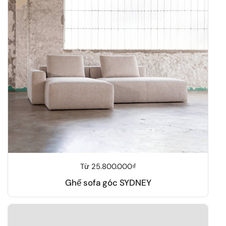
Giá thông thường
Từ 25.800.000₫
Ghế sofa góc SYDNEY