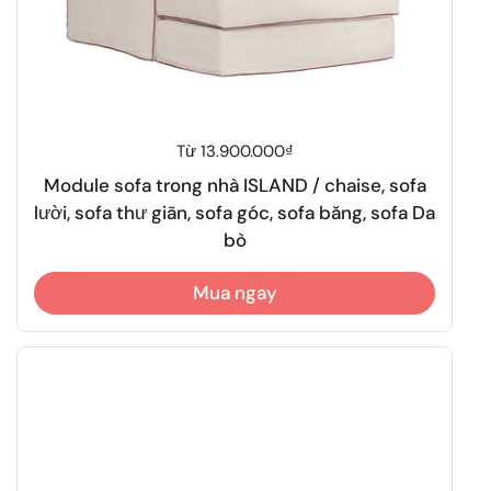
Giá thông thường
Từ 13.900.000₫
Module sofa trong nhà ISLAND / chaise, sofa
lười, sofa thư giãn, sofa góc, sofa băng, sofa Da
bò
Mua ngay