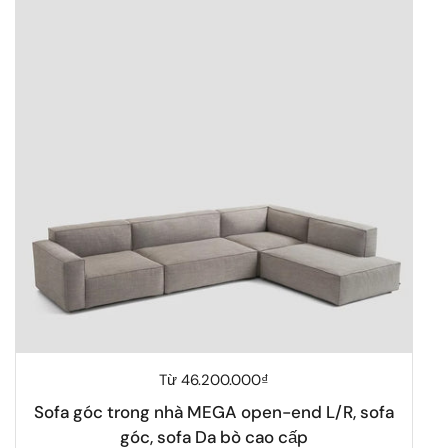
Giá thông thường
Từ 46.200.000₫
Sofa góc trong nhà MEGA open-end L/R, sofa
góc, sofa Da bò cao cấp