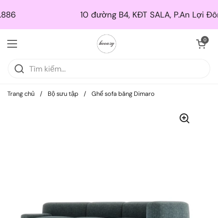
Skip to content
10 đường B4, KĐT SALA, P.An Lợi Đông, TP. Thủ Đứ
Mở giỏ hà
0
Mở menu
Trang chủ
/
Bộ sưu tập
/
Ghế sofa băng Dimaro